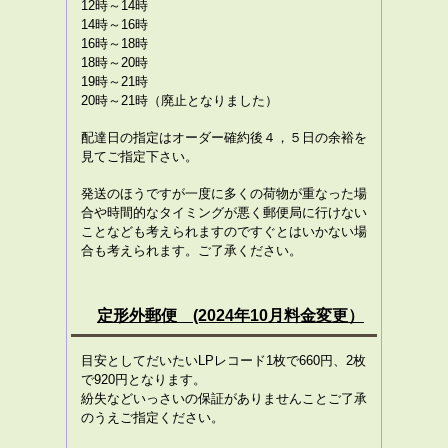
12時～14時
14時～16時
16時～18時
18時～20時
19時～21時
20時～21時（廃止となりました）
配達日の指定はオーダー確約後４，５日の余裕を
見てご指定下さい。
発送のほうですが一度に多くの荷物が重なった場
合や時間的なタイミングが悪く郵便局に行けない
ことなども考えられますのですぐとはいかない場
合も考えられます。ご了承ください。
定形外郵便
(2024年10月料金変更）
目安としてだいたいLPレコード1枚で
660円
、2枚
で
920円
となります。
紛失などいっさいの保証がありませんことご了承
のうえご指定ください。