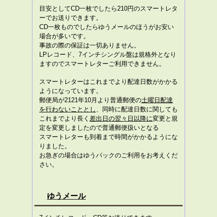
目安としてCD一枚でしたら
210円
のスマートレタ
ーでお送りできます。
CD一枚ものでしたらゆうメールのほうがお安い
場合が多いです。
事故の際の保証は一切ありません。
LPレコード、7インチシングル盤は規格外となり
ますのでスマートレターご利用できません。
スマートレターはこれまでより配達日数がかかる
ようになっています。
郵便局が2121年10月より普通郵便の
土曜日配達
を行わないこととし
、同時に配達日数に関しても
これまでより長く
差出日の翌々日以降に
変更と規
定を変更しましたので普通郵便扱いとなる
スマートレターも到着まで時間がかかるようにな
りました。
お急ぎの場合はゆうパックのご利用をお考えくだ
さい。
ゆうメール