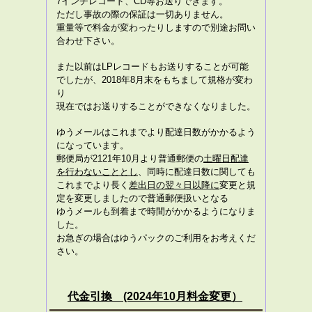
7インチレコード、CD等お送りできます。
ただし事故の際の保証は一切ありません。
重量等で料金が変わったりしますので別途お問い
合わせ下さい。
また以前はLPレコードもお送りすることが可能
でしたが、2018年8月末をもちまして規格が変わ
り
現在ではお送りすることができなくなりました。
ゆうメールはこれまでより配達日数がかかるよう
になっています。
郵便局が2121年10月より普通郵便の
土曜日配達
を行わないこととし
、同時に配達日数に関しても
これまでより長く
差出日の翌々日以降に
変更と規
定を変更しましたので普通郵便扱いとなる
ゆうメールも到着まで時間がかかるようになりま
した。
お急ぎの場合はゆうパックのご利用をお考えくだ
さい。
代金引換
(2024年10月料金変更）