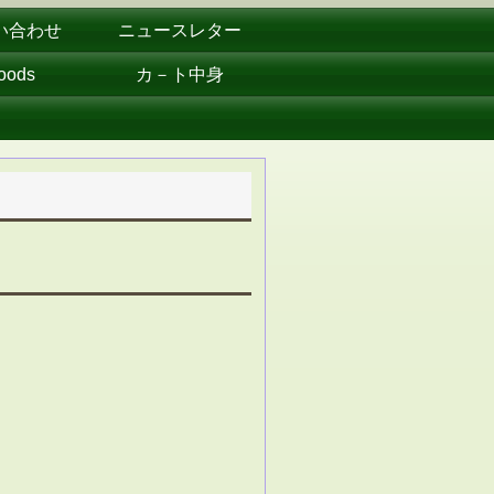
い合わせ
ニュースレター
oods
カ－ト中身